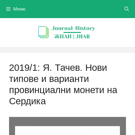
Към
Меню
съдържанието
2019/1: Я. Тачев. Нови
типове и варианти
провинциални монети на
Сердика